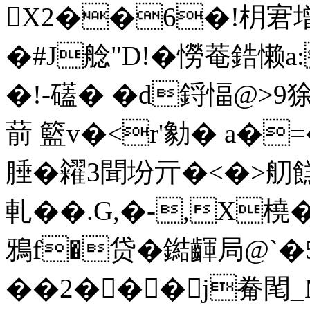
X2��6�!枂宭增".
�#J艌"D!�憦菴鋯懒a:憙
�!- 礚� �d鋝愊@>9
葥 籃v�<r'勨� a�=�
腄�糴3聞坋亓�<�>
軋��.G,�-,X
鴉f�贷�鐑齳局@`�
��2���j觠閐