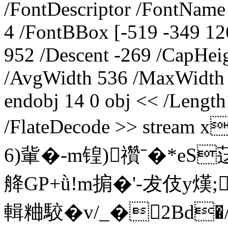
/FontDescriptor /FontNam
4 /FontBBox [-519 -349 126
952 /Descent -269 /CapHei
/AvgWidth 536 /MaxWidth 
endobj 14 0 obj << /Length
/FlateDecode >> str
6)軰 �-m锽)禶ˉ�* eS
舽GP+ǜ!m掮�'-犮伎y
輯粬駮�v/_�2Bd