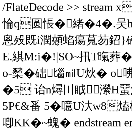
/FlateDecode >> stre
惀q圆悵�緒�4�.吴h
恖殁既 i潤顤蜭瘍萈芴鉊}
E.綨M:i�!|SO~扟T暣葬
o-櫫�础匘㏕U炏� o
�5 诒n燖〣眓瀠H蝁
5P€&番 5�噫U汏
喞KK�~螝� endstream endo