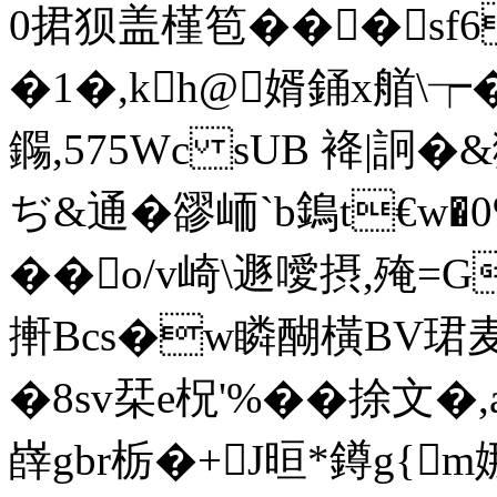
0捃狈盖
槿笣���sf
�1�,kh@婿銿x艏\┮
鐊,575Wc sUB 袶|詗�
ぢ&通�豂峏ˋb鵭t€w�0
��o/v崎\遯噯摂,殗=
搟Bcs�w瞵醐橫BV珺麦r
�8sv栞e柷'%��捈文�
嶭gbr栃�+J晅*鐏g{