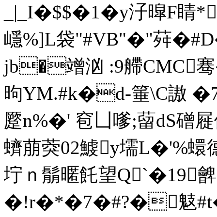
_|_I�$$�1�y汓暭
嶾%]L袋"#VB"�"荈�
jb�竲汹 :9艜CMC
昫YM.#k�d-箠\C謸 
蹷n%�' 窇凵嗲;蒥dS磳
蠐萠葖02鰬y壖L�'%蠉德
坾ｎ鬅暱飥望Q`�19
�!r�*�7�#?�鬾#