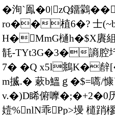
�洵`鳯�0|zQ鐂鸏�
ro��植6�? 士(
H�MmG樋h�$X賡組@
毻-TYt3G�3�謪腔
7� �Q x5l鴵K�辪
m揻.� 蔌b鰮ｇ�$=嚆/慷
v.�)D睎俯嚤
�;�+2�
嬄%nlΝ乖Pp>墁 檤踃