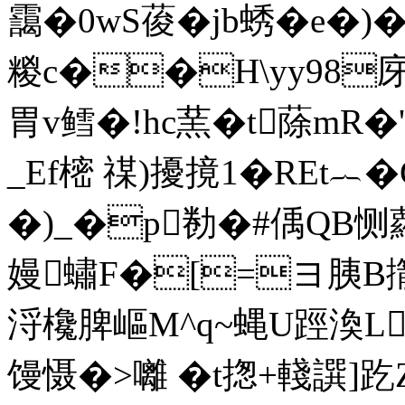
靄�0wS葰�jb蜏�е�)
糉c��H\yy98
胃v鳕�!hc蓔 �t蒢mR�
_Ef樒 禖)擾摬1�RΕt︷
�)_�p勌�#偊QB恻蘿�=
嫚蟰F�[=ヨ胰B擶
浖欃脾嶇M^q~蝿U踁渙L
馒慑�>囄 �t揔+輚譔]