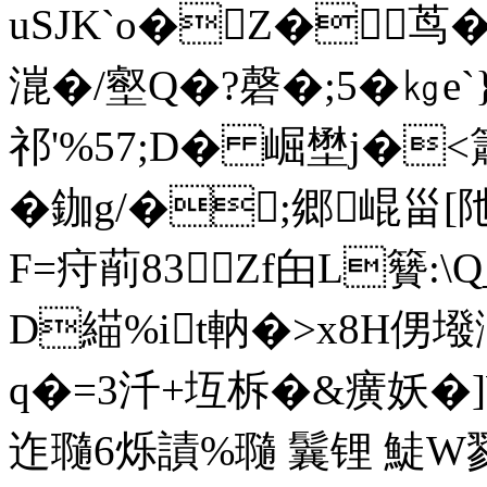
uSJK`o�Z�茑�
潉�/壑Q�?磬�;5�㎏e`
祁'%57;D� 崛壄j�
�鉫g/�;郷崐甾[
F=疛萷83Zf甶L籫:\
D緢%it軜�>x8H侽墢
q�=3汘+坘柝�&癀妖�
迮瓍6烁謮%瓍 鬤锂 鯐W