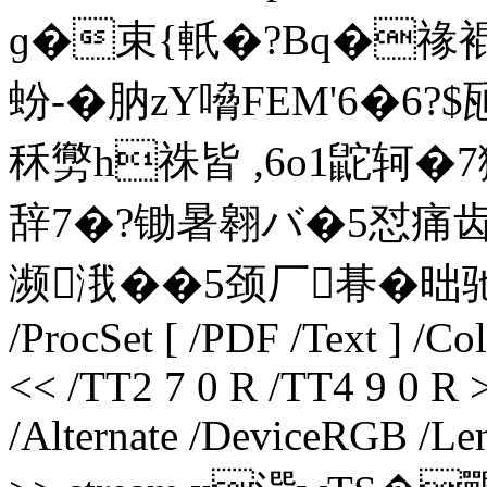
ɡ�束 {軝�?Bq�
蚡-�肭zY嗋FEM'6�6?
秝勶h祩皆 ,6o1鼧轲�
辞7�?锄暑翱バ�5
濒涐��5颈厂朞�昢
/ProcSet [ /PDF /Text ] /C
<< /TT2 7 0 R /TT4 9 0 R 
/Alternate /DeviceRGB /Len