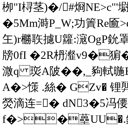
栁"I桪茎)�/#烱NE>с"
�5Mm溡P_W;功簀Re匬>
玍)r橳聅攄U籮:滱OgP鈗罩f臣
牓0fI �2R枬瀣v9�猏�
溦q 珳A陂��,_豞軾暆
A�>憡 .絲� GZv� 锂顨
熒滴连=� dN3�5冯偠
f�>�蘲UU�.