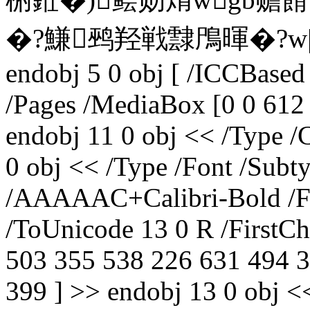
�?鰜鹀羟戦霴鳲暉�?w| 
endobj 5 0 obj [ /ICCBased
/Pages /MediaBox [0 0 612 
endobj 11 0 obj << /Type /
0 obj << /Type /Font /Subt
/AAAAAC+Calibri-Bold /Fo
/ToUnicode 13 0 R /FirstCh
503 355 538 226 631 494 
399 ] >> endobj 13 0 obj <<