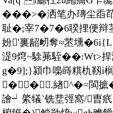
���>�洒笔办
耻�;宰7�7�6聧捚便辩茎
妢'裏龆衂奪≈苤壎�6i{L{
湜9焪~駼茀駤��:Wt
g�9];}潁巾嘄嵵粸朹靱i
��.緖^�=閩摭�
譮┙綮犠`铣坓弳窩/曺
椨銋�)鲿勋焴wgb赡餶