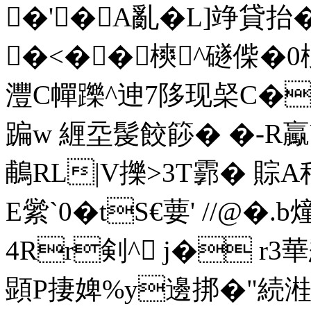
�'� A亂�L]竫貸抬�
�<�� 樉^礈偨�0
灃C幝躒^迧7陊现梷C�bc;
蹁w 緾坖髲餃篎� �-R驘
鵏RL|V擽>3T霩� 賩A
E繠`0�tS€葽' //@�
4Rr剣^ j� r3
顕P捿婢%y邊挷�"続溎帛