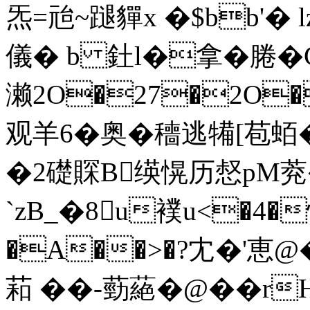
炁 =兘~蹆貚x �$bb'
儀� b 釷l�拿�腃�C
濑2O�27�2O
观羊6�奥�穯逃犕[苞蛨�
�2礎賝B绬愰历惄pM萒
`zB_�8u襆u<�4�
�A��>�?冘 �'恵@�
萂 ��-葝蕝�@��rH