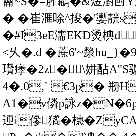
龠~S�=葄鸘�&煜濧尀Y
� �崔滙唋^捘� ' 嬱靗
�#I3eE濡ЕKD烫 椣d
<乆�.d �蔗6'~漦hu
瓚痵�2z� \妌酟A"S骣
4�.0,` €3p� 剙
A1�v僯p詠z�N�6
迊i傪獝�橞�Z