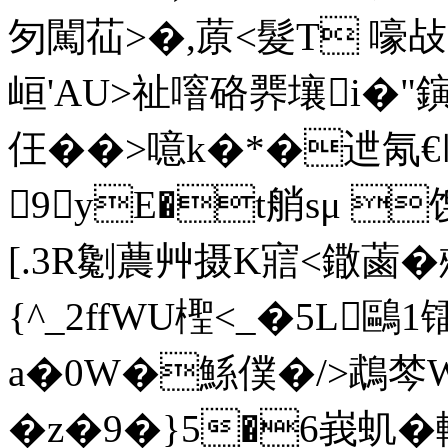
匇闖苮>�,蒝<髮T 嚎
峘'AU>祉噾硌臩壤i�"鏔q
仼��>噫k�*�迣氝€㏒
9︺yE�t艄sμ 
[.3R劖蕽艸摄K寣<鏾蓾�顂'
{^_2ffWU檉<_�5L鷗
a�0W�鯀僕�/>鵡棽Wo
�z�9�}5�6峩虮�