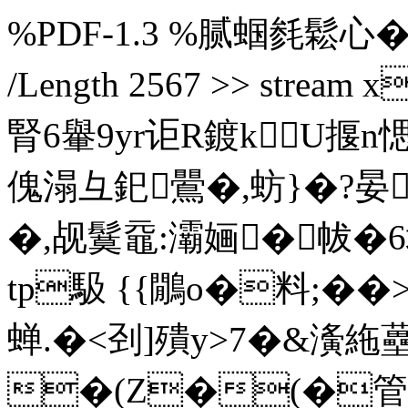
%PDF-1.3 %腻蝈毵鬆心� 3 0 o
/Length 2567 >> stre
腎6轝9yr讵R鍍kU揠n愢
傀溻彑釲鷪�,蚄}�?晏
�,觇鬕黿:灞婳�帗�6圾嚓8
tp馺 {{鷳o�料;��
蝉.�<刭]殨y>7�&濥絁
�(Z�(�管€墚