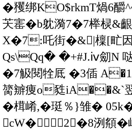
�矡绑KO$rkmT煱6釂^
芖寚�b躭漪7�7榉棂&齦
X�7:吒街�&|檁[
Qs\Qq� �+#J.ⅳ劎N 
�7觙閱牷厎 �3偛 A�
膐辧痩o甤iA��&`
�榵崤,�珽％}雏� 05k
cW�2�8洌頯�