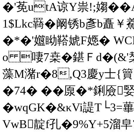
�'莬utA谅Y祟!;媰�
1$Lkc羇�阚锈b彥b矗￥
�*�'孂眑鞳婋F嫕� WC
o 啛7桒�鍖Ｆd�(&
藻M潴r�8,Q3慶y士
�74� ��厡�*鋓厱婜
�wqGK�&κVi諟T└3
VwB靛f孔�9%Y+5溜