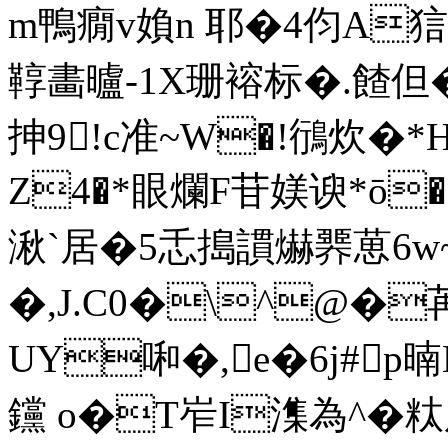
m鴨癇v媍n 耶�4伨A狺挀
鞟畵曥-1X珊褣标�.餷但
抻9!c准~W�!鴴炊�*
Z4�*眼爛F苷媄谀*ō�&
湫`居�5忎搗謴爀臩葸6w
�,J.C0�\^@�
UY啝 �,e�6j#p
钂 o�T岝I潗為^�粏