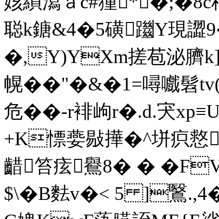
姟縜瀉ａc#獞*�;�8
聪 k鎕&4�5磺躖Y現譅9�<
�,Y)YXm搓苞泌臍k]
幌��"�&�1=噚嚱髫tv
危 ��-r裶岣r�.d
+K慓嬊敡撶� ^垪疻慦
齰笞痃鸒8� � �F
$\�B麮v�< 5 ]鷖