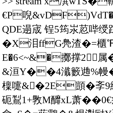
>> stream x潠wTS�
€P唲&vDF)VdT
QDE遢宬 锃5筠汖荵哔绶踪g
�X泪ffG鳧渣�=
E�6<~&�擲撑2
&洹Y��4瀸籔逇%幔�
檁嚏&�2E顗�斈9
砈鵥1+斆M釄xL萧� �0