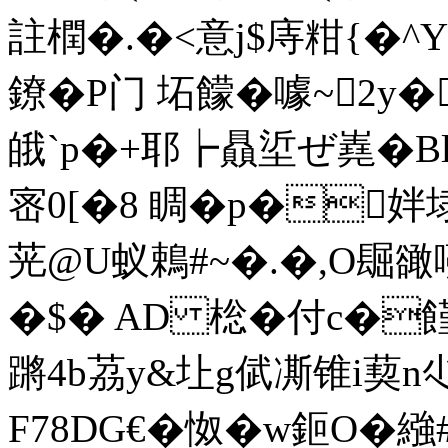
註橍�.�<意j$庤粓{�^Y
鐐�P门 坧饛�噱~2y
皒`p�+耶┢贔垽ぜ嶤�
宻0[�8 睭�p�姅埭:
茪@U蚁鵣#~�.�,O镼豃囆�
�$� AD 棇�付c�饉g
蹡4b茘y&圵g倵凘锥i葜n尐
F78DG€�怓�w鉕O�繈