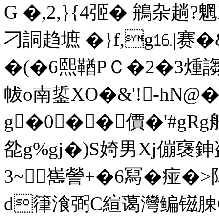
G �,2,}{4弬� 鴘杂
刁詷趋墌 �}f,g⒗|赛�&
�(�6熙鞧PＣ�2�3煄謅e
帗o南銴XO�&'!-hN
g�0��價�'#gRg
夞g%gj�)S婍男Xj傰襃鉮
3~嶲謍+�6冩�痖�>陣
d箻湌弼C縇蔼 灣鳊镃