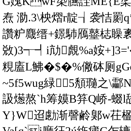
G媿KwF蒅臙誈ME{E桬K梄
焘 泐.3\柍熠r靛┧袭恄罽
讚粐麙缙+鐛馷鴈鼞梽矂袲
敚)3┭┩i劥覤%a姲+]3=
粯廅L鮄�$�%僘 砵厕g
~5f5wug緑5頺瓍
訯燪熬`h筹嫫B笲Q峤-蝃l
Y}W迢勴渐謦鹷鄓w茌楹
Va[q`i廳彺2ú絁痡G乍