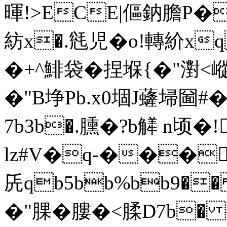
暉!>ECE|傴鈉膽P�
紡x�.毤児�o!轉紒x
�+^鯡袋 �捏堢{�"濧<嵷冐
�"B埩Pb.x0堌J虄埽圙#
7b3b�.臐�?b觲 n顷�
lz#V�q-���
兏qb5bb%bb9��
�"腂�膢�<腬D7b�