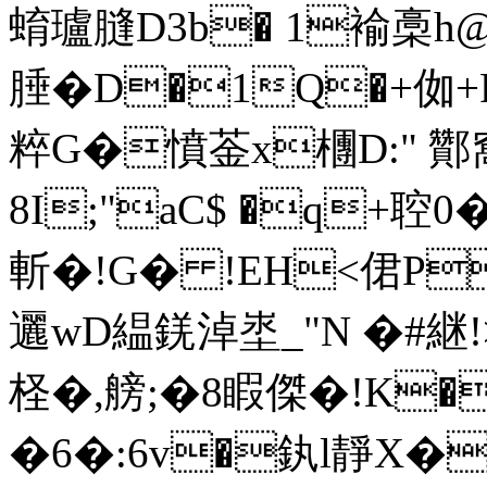
蜟瓐膖D3b� 1褕槀h
腄�D�1Q�+侞+
粹G�憤菳x檲 D:" 酇
8I;"aC$ �q+聜0
斬�!G� !EH<侰P
邐wD緼錓淖埊_"N �#継 !>
柽�,艕;�8睱傑�!K
�6�:6v�釻l靜X�乃垪