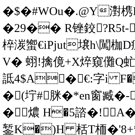
�$�#WОu�.@Y濧
�29�� R锉鉸?R5t
椊湠蠁€iPjut壌h\
V� 蛡!擒傹+X焠窺儺Q
詆4$A� €:字i 
�(坾#脒�*en窗臧�-
�燶 H�5諮�!A
錾K�)H 栝T栭�'8+