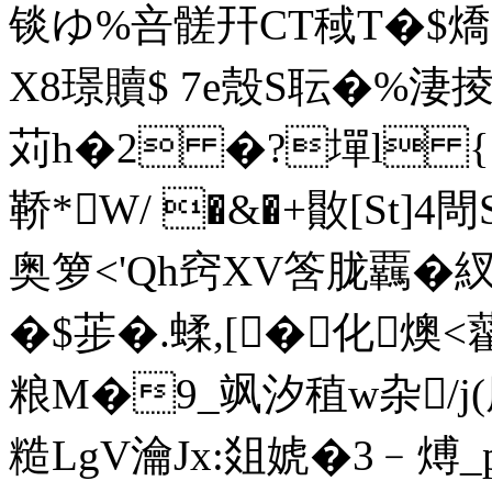
锬ゆ% 咅髊幵CT稢T�$燆
X8璟贖$ 7e殼S耺�%
苅h�2 �?墠l {
鞒*W/ �&�+贁[St]
奥箩<'Qh窍XV筨胧覊�
�$荹�.蝚,[�化燠
粮M�9_飒汐稙w杂/j
糙LgV瀹Jx:爼婋�3﹣煿_