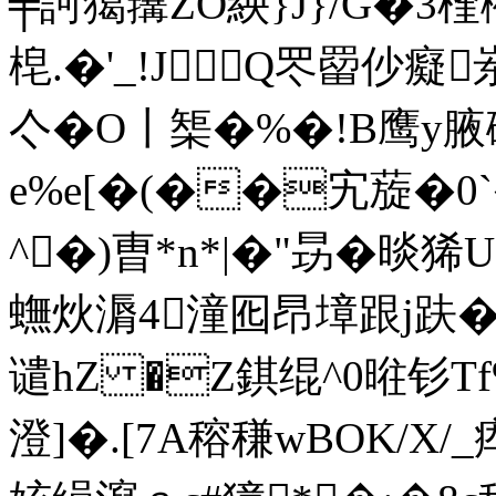
╪訶獦簼ZO紻}J}/G�
梍.�'_!JQ罖罶
亽�O〡榘�%�!B鹰y腋
e%e[�(��宄蔙�
^�)曺*n*|�"昮�晱狶
蟱炏漘4潼囮昂墇跟j趺�=険
谴hZ �Z錤绲^0暀钐Tf
澄]�.[7A穃稴wBOK/X