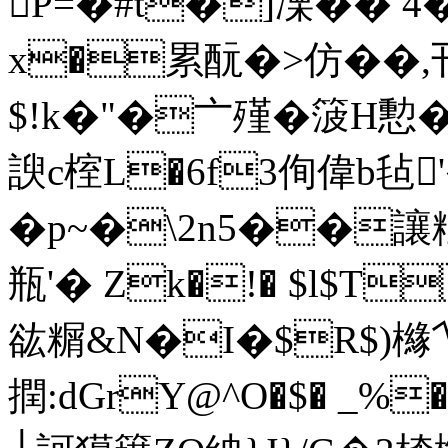
P=�#t�]凓�� 4�
x�累酛�>仿��
$!k�"�〦殣�箥H
諛c榁L�6f3侚偉b毡'�
�p~�\2n5��讓粈朊 
瓶'� Zk�!� $l$T
谹糏&N�I�$R$)櫞乀
撋:dGrY@^O�$� _%